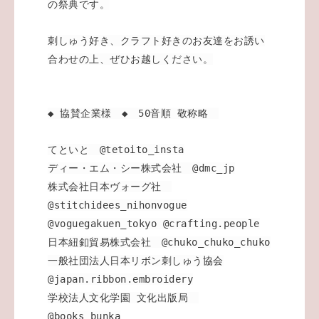
の祭典です。
刺しゅう好き、クラフト好きのお友達をお誘い
合わせの上、ぜひお越しください。
◆ 協賛企業様 ◆ 50音順 敬称略
てといと @tetoito_insta
ディー・エム・シー株式会社 @dmc_jp
株式会社日本ヴォーグ社
@stitchidees_nihonvogue
@voguegakuen_tokyo @crafting.people
日本紐釦貿易株式会社 @chuko_chuko_chuko
一般社団法人日本リボン刺しゅう協会
@japan.ribbon.embroidery
学校法人文化学園 文化出版局
@books_bunka