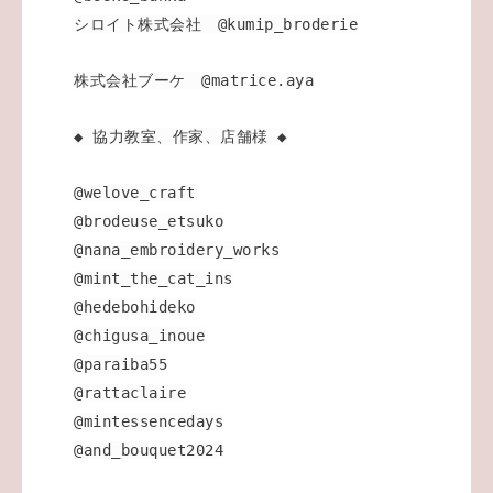
シロイト株式会社 @kumip_broderie
株式会社ブーケ @matrice.aya
◆ 協力教室、作家、店舗様 ◆
@welove_craft
@brodeuse_etsuko
@nana_embroidery_works
@mint_the_cat_ins
@hedebohideko
@chigusa_inoue
@paraiba55
@rattaclaire
@mintessencedays
@and_bouquet2024