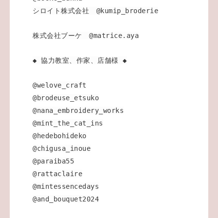
シロイト株式会社 @kumip_broderie
株式会社ブーケ @matrice.aya
◆ 協力教室、作家、店舗様 ◆
@welove_craft
@brodeuse_etsuko
@nana_embroidery_works
@mint_the_cat_ins
@hedebohideko
@chigusa_inoue
@paraiba55
@rattaclaire
@mintessencedays
@and_bouquet2024