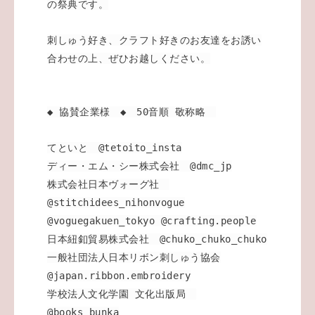
の祭典です。
刺しゅう好き、クラフト好きのお友達をお誘い
合わせの上、ぜひお越しください。
◆ 協賛企業様 ◆ 50音順 敬称略
てといと @tetoito_insta
ディー・エム・シー株式会社 @dmc_jp
株式会社日本ヴォーグ社
@stitchidees_nihonvogue
@voguegakuen_tokyo @crafting.people
日本紐釦貿易株式会社 @chuko_chuko_chuko
一般社団法人日本リボン刺しゅう協会
@japan.ribbon.embroidery
学校法人文化学園 文化出版局
@books_bunka