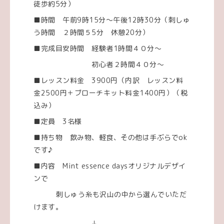
徒歩約5分）
■時間 午前9時15分～午後12時30分（刺しゅ
う時間 ２時間５5分 休憩20分）
■完成目安時間 経験者1時間４０分～
初心者２時間４０分～
■レッスン料金 3900円（内訳 レッスン料
金2500円＋ブローチキット料金1400円）（税
込み）
■定員 3名様
■持ち物 飲み物、軽食、その他は手ぶらでok
です♪
■内容 Mint essence daysオリジナルデザイ
ンで
刺しゅう糸も沢山の中から選んでいただ
けます。
↓