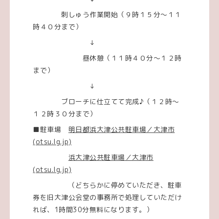
刺しゅう作業開始（９時１５分～１１
時４０分まで）
↓
昼休憩（１１時４０分～１２時
まで）
↓
ブローチに仕立てて完成♪（１２時～
１２時３０分まで）
■駐車場
明日都浜大津公共駐車場／大津市
(otsu.lg.jp)
浜大津公共駐車場／大津市
(otsu.lg.jp)
（どちらかに停めていただき、駐車
券を旧大津公会堂の事務所で処理していただけ
れば、1時間30分無料になります。）